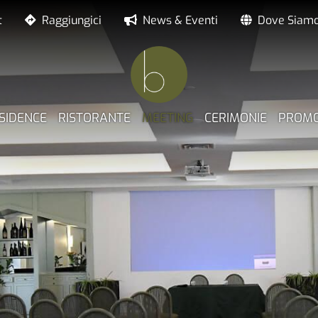
t
Raggiungici
News & Eventi
Dove Siam
E PRINCIPALE
SIDENCE
RISTORANTE
MEETING
CERIMONIE
PROMO