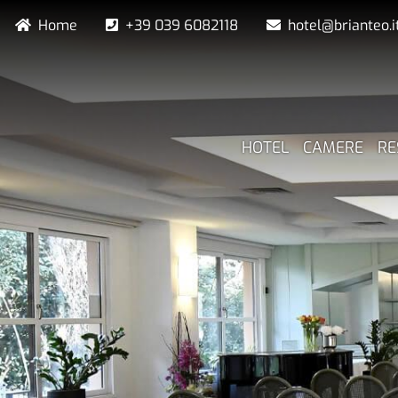
Salta
Navigazione secondaria
Home
+39 039 6082118
hotel@brianteo.i
al
contenuto
principale
NAVIGAZION
HOTEL
CAMERE
RE