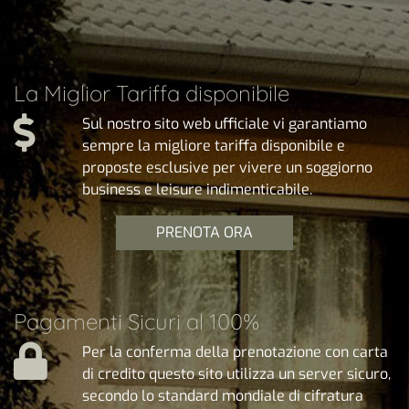
La Miglior Tariffa disponibile
Sul nostro sito web ufficiale vi garantiamo
sempre la migliore tariffa disponibile e
proposte esclusive per vivere un soggiorno
business e leisure indimenticabile.
PRENOTA ORA
Pagamenti Sicuri al 100%
Per la conferma della prenotazione con carta
di credito questo sito utilizza un server sicuro,
secondo lo standard mondiale di cifratura