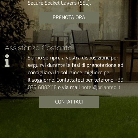
Secure Socket Layers (SSL).
PRENOTA ORA
Assistenza Costante
Siamo sempre a vostra disposizione per
seguirvi durante le fasi di prenotazione ed
consigliarvi la soluzione migliore per
il soggiorno. Contattateci per telefono
+39
039 6082118
o via mail
hotel@brianteo.it
CONTATTACI